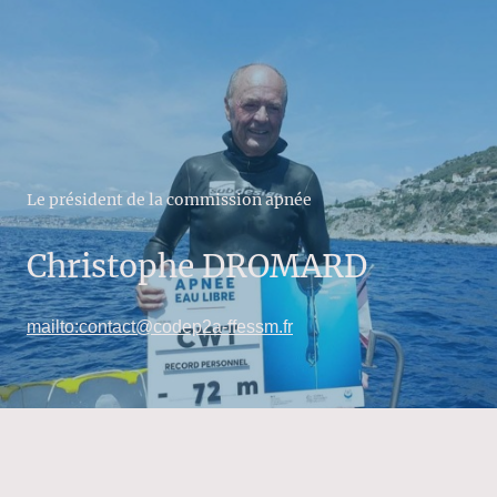
Le président de la commission apnée
Christophe DROMARD
mailto:contact@codep2a-ffessm.fr