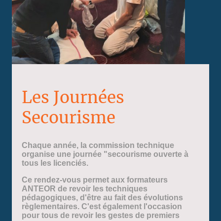
Les Journées
Secourisme
Chaque année, la commission technique
organise une journée "secourisme ouverte à
tous les licenciés.
Ce rendez-vous permet aux formateurs
ANTEOR de revoir les techniques
pédagogiques, d'être au fait des évolutions
règlementaires. C'est également l'occasion
pour tous de revoir les gestes de premiers